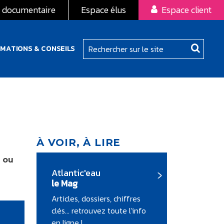
 documentaire
Espace élus
Espace client
RMATIONS & CONSEILS
À VOIR, À LIRE
r ou
Atlantic'eau
le Mag
Articles, dossiers, chiffres
clés... retrouvez toute l'info
en ligne !