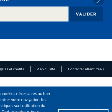
E PAGE
gales et crédits
Plan du site
Contacter Atlantic'eau
les cookies nécessaires au bon
miser votre navigation, les
tiques sur l’utilisation du
 « Tout accepter ». Vous