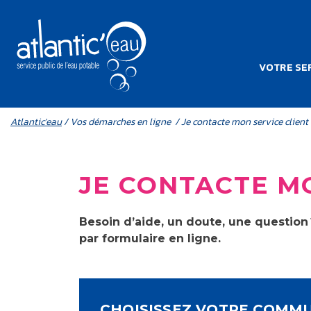
Aller au contenu principal
NAVIG
VOTRE SER
MENU MOBILE
FIL D'ARIANE
Atlantic'eau
/ Vos démarches en ligne / Je contacte mon service client
JE CONTACTE M
Besoin d’aide, un doute, une question
par formulaire en ligne.
CHOISISSEZ VOTRE COMM