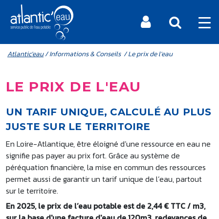
Aller au contenu principal
MENU MOBILE
FIL D'ARIANE
Atlantic'eau
/ Informations & Conseils / Le prix de l'eau
LE PRIX DE L'EAU
UN TARIF UNIQUE, CALCULÉ AU PLUS
JUSTE SUR LE TERRITOIRE
En Loire-Atlantique, être éloigné d’une ressource en eau ne
signifie pas payer au prix fort. Grâce au système de
péréquation financière, la mise en commun des ressources
permet aussi de garantir un tarif unique de l’eau, partout
sur le territoire.
En 2025, le prix de l’eau potable est de 2,44 € TTC / m3,
sur la base d'une facture d'eau de 120m3, redevances de