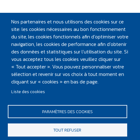
Nos partenaires et nous utilisons des cookies sur ce
site: les cookies nécessaires au bon fonctionnement
du site, les cookies fonctionnels afin d’optimiser votre
À VOIR, À LIRE
navigation, les cookies de performance afin d’obtenir
des données et statistiques sur l’utilisation du site. Si
Atlantic'eau
vous acceptez tous les cookies veuillez cliquer sur
le Mag
« Tout accepter ». Vous pouvez personnaliser votre
Articles, dossiers, chiffres clés... retrouvez toute
sélection et revenir sur vos choix à tout moment en
l'info en ligne !
cliquant sur « cookies » en bas de page.
Liste des cookies
PARAMÈTRES DES COOKIES
PIED DE PAGE
Mentions légales et crédits
TOUT REFUSER
Plan du site