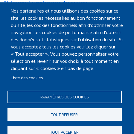
Télécharger l'organigramme des services
Nos partenaires et nous utilisons des cookies sur ce
site: les cookies nécessaires au bon fonctionnement
du site, les cookies fonctionnels afin d’optimiser votre
À VOIR, À LIRE
navigation, les cookies de performance afin d’obtenir
des données et statistiques sur l’utilisation du site. Si
Atlantic'eau
vous acceptez tous les cookies veuillez cliquer sur
le Mag
« Tout accepter ». Vous pouvez personnaliser votre
Articles, dossiers, chiffres clés... retrouvez toute
sélection et revenir sur vos choix à tout moment en
l'info en ligne !
cliquant sur « cookies » en bas de page.
Liste des cookies
PARAMÈTRES DES COOKIES
PIED DE PAGE
Mentions légales et crédits
TOUT REFUSER
Plan du site
Contacter Atlantic'eau
TOUT ACCEPTER