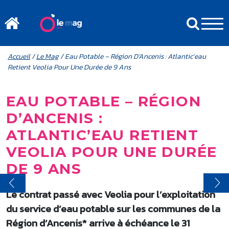
Aller au contenu principal
MENU MOBILE
FIL D'ARIANE
Accueil
/
Le Mag
/ Eau Potable – Région D’Ancenis : Atlantic’eau
Retient Veolia Pour Une Durée de 9 Ans
EAU POTABLE – RÉGION
D’ANCENIS :
ATLANTIC’EAU RETIENT
VEOLIA POUR UNE DURÉE
DE 9 ANS
Le contrat passé avec Veolia pour l’exploitation
du service d’eau potable sur les communes de la
Région d’Ancenis* arrive à échéance le 31