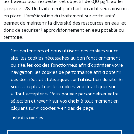
les travaux pour respecter cet objectif de 0,10 µg/L au 1er
janvier 2028. Un traitement par charbon actif sera ainsi mis
en place. L’amélioration du traitement sur cette unité
permet de maintenir la diversité des ressources en eau, et
donc de sécuriser l’approvisionnement en eau potable du
territoire.
Nos partenaires et nous utilisons des cookies sur ce
site: les cookies nécessaires au bon fonctionnement
ÇA PEUT VOUS INTÉRESSER
du site, les cookies fonctionnels afin d’optimiser votre
navigation, les cookies de performance afin d’obtenir
des données et statistiques sur l’utilisation du site. Si
ACTUALITÉS
ATLANTIC’EAU : RESPECT DE L’ÉVOLUTION DU
vous acceptez tous les cookies veuillez cliquer sur
CONTRÔLE SANITAIRE QUI S’APPLIQUERA AU
« Tout accepter ». Vous pouvez personnaliser votre
1ER JANVIER 2026
sélection et revenir sur vos choix à tout moment en
SUIVI DE 20 PFASLE CONTRÔLE SANITAIRE
cliquant sur « cookies » en bas de page.
INTÈGRERA NOTAMMENT LE SUIVI DE 20
Liste des cookies
PFAS, POLLUANTS ÉTERNELS…