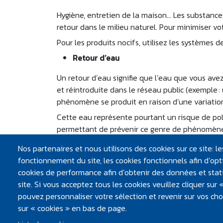
Hygiène, entretien de la maison… Les substances
retour dans le milieu naturel. Pour minimiser vo
Pour les produits nocifs, utilisez les systèmes
Retour d’eau
Un retour d’eau signifie que l’eau que vous ave
et réintroduite dans le réseau public (exemple :
phénomène se produit en raison d’une variation
Cette eau représente pourtant un risque de poll
permettant de prévenir ce genre de phénomène.
Consommation
Nos partenaires et nous utilisons des cookies sur ce site: 
fonctionnement du site, les cookies fonctionnels afin d’opti
> Renouvelez, et nettoyez régulièrement les acces
cookies de performance afin d’obtenir des données et statis
> Pour utiliser au mieux vos équipements de trai
site. Si vous acceptez tous les cookies veuillez cliquer sur
que ces équipements soient agréés ; procédez à
pouvez personnaliser votre sélection et revenir sur vos ch
l’adoucisseur à moins de 60 milligrammes de cal
sur « cookies » en bas de page.