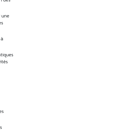
r une
es
 à
atiques
vités
es
es