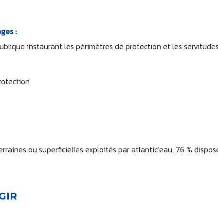
ges :
publique instaurant les périmètres de protection et les servitude
rotection
erraines ou superficielles exploités par atlantic’eau, 76 % dispos
AGIR