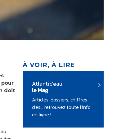
À VOIR, À LIRE
es
Atlantic'eau
s pour
le Mag
n doit
Articles, dossiers, chiffres
clés... retrouvez toute l'info
en ligne !
 au
on des