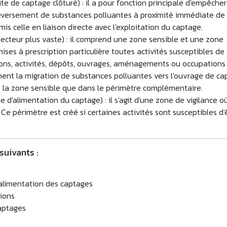
ite de captage clôturé) : il a pour fonction principale d'empêche
 déversement de substances polluantes à proximité immédiate de
rmis celle en liaison directe avec l'exploitation du captage.
ecteur plus vaste) : il comprend une zone sensible et une zone
ses à prescription particulière toutes activités susceptibles de
tions, activités, dépôts, ouvrages, aménagements ou occupations
ement la migration de substances polluantes vers l'ouvrage de ca
s la zone sensible que dans le périmètre complémentaire.
e d'alimentation du captage) : il s'agit d'une zone de vigilance o
Ce périmètre est créé si certaines activités sont susceptibles d'
uivants :
d’alimentation des captages
ions
captages