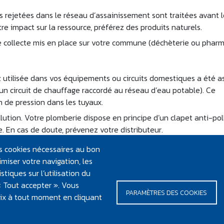
 rejetées dans le réseau d’assainissement sont traitées avant l
tre impact sur la ressource, préférez des produits naturels.
 de collecte mis en place sur votre commune (déchèterie ou pharm
z utilisée dans vos équipements ou circuits domestiques a été a
 un circuit de chauffage raccordé au réseau d’eau potable). Ce
 de pression dans les tuyaux.
ution. Votre plomberie dispose en principe d’un clapet anti-pol
 En cas de doute, prévenez votre distributeur.
les cookies nécessaires au bon
miser votre navigation, les
soires de robinetterie (filtres, flexibles de douche, brise-jets, e
tiques sur l’utilisation du
tements de l’eau à domicile (adoucisseurs, antitartres) : veillez 
 « Tout accepter ». Vous
 un entretien régulier et rigoureux de vos équipements ; réglez
PARAMÈTRES DES COOKIES
oix à tout moment en cliquant
cium par litre d’eau