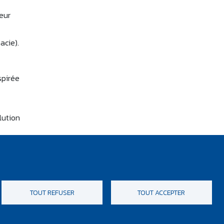
eur
acie).
spirée
lution
tc.)
à ce
TOUT REFUSER
TOUT ACCEPTER