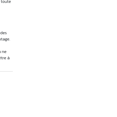
r toute
 des
ptage.
ù ne
être à