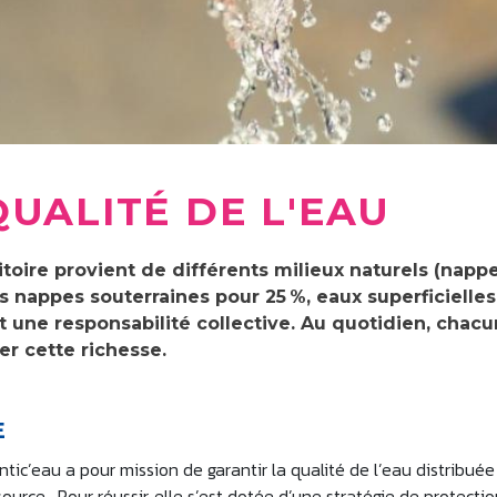
UALITÉ DE L'EAU
ritoire provient de différents milieux naturels (napp
es nappes souterraines pour 25 %, eaux superficielle
t une responsabilité collective. Au quotidien, chacu
er cette richesse.
E
ntic’eau a pour mission de garantir la qualité de l’eau distribuée
ource. Pour réussir, elle s’est dotée d’une stratégie de protecti