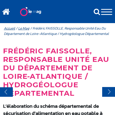
Aller au contenu principal
MENU MOBILE
FIL D'ARIANE
Accueil
/
Le Mag
/ Frédéric FAISSOLLE, Responsable Unité Eau Du
Département de Loire-Atlantique / Hydrogéologue Départemental
FRÉDÉRIC FAISSOLLE,
RESPONSABLE UNITÉ EAU
DU DÉPARTEMENT DE
LOIRE-ATLANTIQUE /
HYDROGÉOLOGUE
DÉPARTEMENTAL
L’élaboration du schéma départemental de
sécurisation d’alimentation en eau potable à