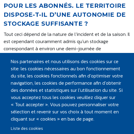
POUR LES ABONNÉS. LE TERRITOIRE
DISPOSE-T-IL D’UNE AUTONOMIE DE
STOCKAGE SUFFISANTE ?
Tout ceci dépend de la nature de l’incident et de la saison. Il
est cependant couramment admis qu’un stockage
correspondant à environ une demi-journée de
consommation de jour de pointe est nécessaire sur l’usine
Nos partenaires et nous utilisons des cookies sur ce
et/ou le réseau de distribution pour réaliser les travaux
site: les cookies nécessaires au bon fonctionnement
palliant l’incident et assurer la continuité du service. Malgré
du site, les cookies fonctionnels afin d’optimiser votre
les nombreux aménagements réalisés ces dernières années
navigation, les cookies de performance afin d’obtenir
sur les stockages et les interconnexions, il reste encore
des données et statistiques sur l’utilisation du site. Si
quelques secteurs fragiles de ce point de vue, notamment
vous acceptez tous les cookies veuillez cliquer sur
sur les territoires du Sillon de Bretagne, du Vignoble et de la
« Tout accepter ». Vous pouvez personnaliser votre
presqu’ile guérandaise.
sélection et revenir sur vos choix à tout moment en
cliquant sur « cookies » en bas de page.
Mise à jour : avril 2024
Liste des cookies