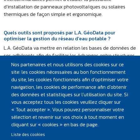
d’installation de panneaux photovoltaïques ou solaires
thermiques de façon simple et ergonomique.
Quels outils sont proposés par L.A. GéoData pour
optimiser la gestion du réseau d’eau potable ?
L.A. GéoData va mettre en relation les bases de données de
ses adhérents afin de faciliter les échanges entre structures.
Ainsi, atlantic’eau pourra mettre à disposition ses données
Nos partenaires et nous utilisons des cookies sur ce
sur le réseau d’eau potable, données qui peuvent être utiles
site: les cookies nécessaires au bon fonctionnement
aux services urbanisme des collectivités mais aussi aux
du site, les cookies fonctionnels afin d’optimiser votre
services techniques lors de la conduite de travaux de voirie.
navigation, les cookies de performance afin d’obtenir
Atlantic’eau va également utiliser des outils développés par
des données et statistiques sur l’utilisation du site. Si
L.A. GéoData pour réaliser l’inventaire de données sur le
vous acceptez tous les cookies veuillez cliquer sur
terrain : par exemple, pour améliorer le suivi des captages,
« Tout accepter ». Vous pouvez personnaliser votre
atlantic’eau pourra identifier des infractions qui peuvent
sélection et revenir sur vos choix à tout moment en
nuire à la qualité de l'eau, telles que la destruction de haies
cliquant sur « cookies » en bas de page.
ou le désherbage de fossés.
Liste des cookies