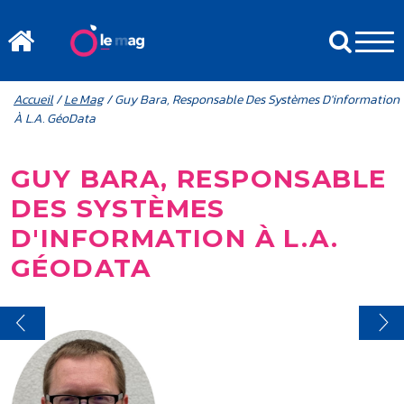
Aller au contenu principal
MENU MOBILE
FIL D'ARIANE
Accueil
/
Le Mag
/ Guy Bara, Responsable Des Systèmes D'information
À L.A. GéoData
GUY BARA, RESPONSABLE
DES SYSTÈMES
D'INFORMATION À L.A.
GÉODATA