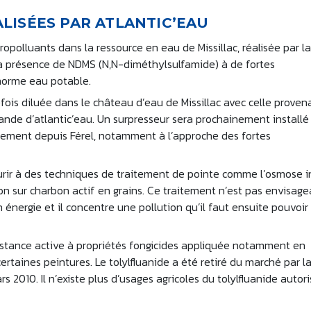
LISÉES PAR ATLANTIC’EAU
polluants dans la ressource en eau de Missillac, réalisée par l
 la présence de NDMS (N,N-diméthylsulfamide) à de fortes
 norme eau potable.
tefois diluée dans le château d’eau de Missillac avec celle proven
emande d’atlantic’eau. Un surpresseur sera prochainement installé
nnement depuis Férel, notamment à l’approche des fortes
courir à des techniques de traitement de pointe comme l’osmose 
ion sur charbon actif en grains. Ce traitement n’est pas envisag
énergie et il concentre une pollution qu’il faut ensuite pouvoir
bstance active à propriétés fongicides appliquée notamment en
ertaines peintures. Le tolylfluanide a été retiré du marché par l
2010. Il n’existe plus d’usages agricoles du tolylfluanide autor