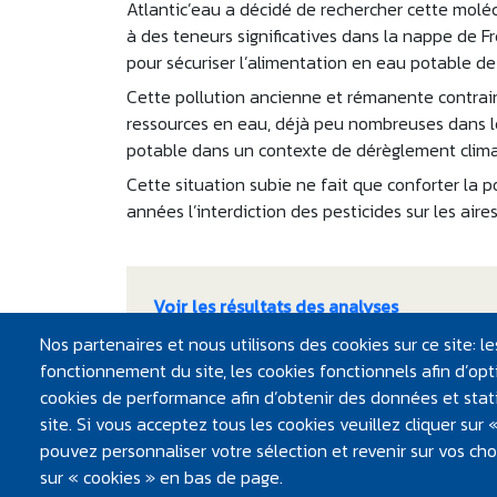
Atlantic’eau a décidé de rechercher cette molé
à des teneurs significatives dans la nappe de Fre
pour sécuriser l’alimentation en eau potable d
Cette pollution ancienne et rémanente contrai
ressources en eau, déjà peu nombreuses dans le 
potable dans un contexte de dérèglement clima
Cette situation subie ne fait que conforter la 
années l’interdiction des pesticides sur les air
Voir les résultats des analyses
Nos partenaires et nous utilisons des cookies sur ce site: 
fonctionnement du site, les cookies fonctionnels afin d’opti
cookies de performance afin d’obtenir des données et statis
Mise à jour : février 2025
site. Si vous acceptez tous les cookies veuillez cliquer sur
pouvez personnaliser votre sélection et revenir sur vos ch
sur « cookies » en bas de page.