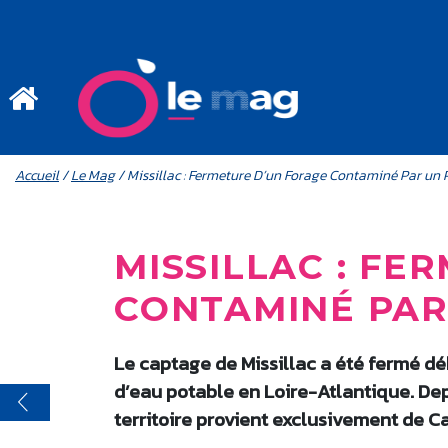
Aller au contenu principal
MENU MOBILE
FIL D'ARIANE
Accueil
/
Le Mag
/ Missillac : Fermeture D’un Forage Contaminé Par un 
MISSILLAC : FE
CONTAMINÉ PAR
Le captage de Missillac a été fermé déb
d’eau potable en Loire-Atlantique. Dep
territoire provient exclusivement de Ca