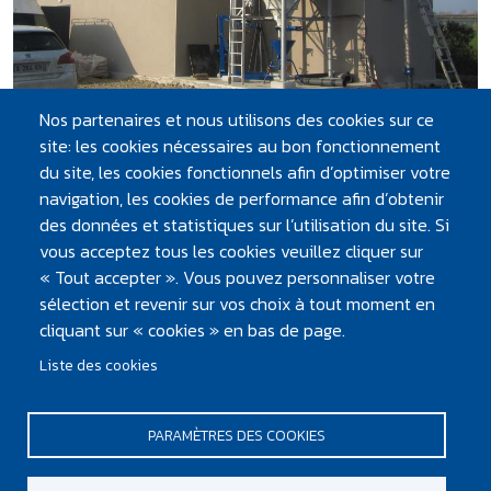
Nos partenaires et nous utilisons des cookies sur ce
site: les cookies nécessaires au bon fonctionnement
du site, les cookies fonctionnels afin d’optimiser votre
ÇA PEUT VOUS INTÉRESSER
navigation, les cookies de performance afin d’obtenir
des données et statistiques sur l’utilisation du site. Si
vous acceptez tous les cookies veuillez cliquer sur
EN CHANTIER
TRAVAUX BASSE-GOULAINE - VERTOU :
« Tout accepter ». Vous pouvez personnaliser votre
DOUBLEMENT DU RÉSEAU D'EAU POTABLE
sélection et revenir sur vos choix à tout moment en
PLANNING PRÉVISIONNEL DES
cliquant sur « cookies » en bas de page.
TRAVAUX TÉLÉCHARGER LE LIVRET DE
Liste des cookies
CHANTIER SÉCURISER L’…
PARAMÈTRES DES COOKIES
PIED DE PAGE
Mentions légales et crédits