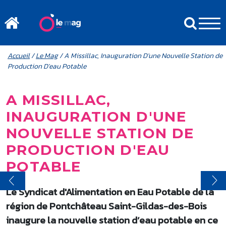
Aller au contenu principal
MENU MOBILE
FIL D'ARIANE
Accueil
/
Le Mag
/ A Missillac, Inauguration D'une Nouvelle Station de
Production D'eau Potable
A MISSILLAC,
INAUGURATION D'UNE
NOUVELLE STATION DE
PRODUCTION D'EAU
POTABLE
Le Syndicat d'Alimentation en Eau Potable de la
région de Pontchâteau Saint-Gildas-des-Bois
inaugure la nouvelle station d’eau potable en ce