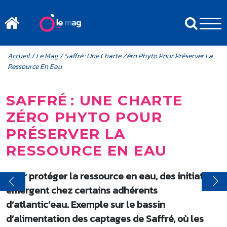
Aller au contenu principal
MENU MOBILE
FIL D'ARIANE
Accueil
/
Le Mag
/ Saffré : Une Charte Zéro Phyto Pour Préserver La
Ressource En Eau
SAFFRÉ : UNE CHARTE
ZÉRO PHYTO POUR
PRÉSERVER LA
RESSOURCE EN EAU
Pour protéger la ressource en eau, des initiatives
émergent chez certains adhérents
d’atlantic’eau. Exemple sur le bassin
d’alimentation des captages de Saffré, où les