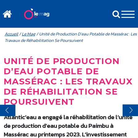
Aller au contenu principal
MENU MOBILE
FIL D'ARIANE
Accueil
/
Le Mag
/ Unité de Production D’eau Potable de Massérac : Les
Travaux de Réhabilitation Se Poursuivent
UNITÉ DE PRODUCTION
D’EAU POTABLE DE
MASSÉRAC : LES TRAVAUX
DE RÉHABILITATION SE
POURSUIVENT
Atlantic’eau a engagé la réhabilitation de l’unité
de production d’eau potable du Paimbu à
Massérac au printemps 2023. L’investissement