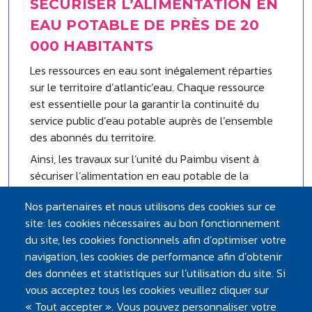
SÉCURISER L’ALIMENTATION EN
EAU POTABLE DE PRÈS DE 20
000 HABITANTS
Les ressources en eau sont inégalement réparties
sur le territoire d’atlantic’eau. Chaque ressource
est essentielle pour la garantir la continuité du
service public d’eau potable auprès de l’ensemble
des abonnés du territoire.
Ainsi, les travaux sur l’unité du Paimbu visent à
sécuriser l’alimentation en eau potable de la
Région de Guémené-Penfao. Cette unité dessert
Nos partenaires et nous utilisons des cookies sur ce
environ 19 500 habitants, sur 8 communes du nord
site: les cookies nécessaires au bon fonctionnement
de la Loire-Atlantique : Massérac, Avessac, Saint-
du site, les cookies fonctionnels afin d’optimiser votre
Nicolas-de-Redon, Guémené-Penfao, Pierric,
navigation, les cookies de performance afin d’obtenir
Conquereuil, Derval et Marsac-sur-Don.
des données et statistiques sur l’utilisation du site. Si
vous acceptez tous les cookies veuillez cliquer sur
« Tout accepter ». Vous pouvez personnaliser votre