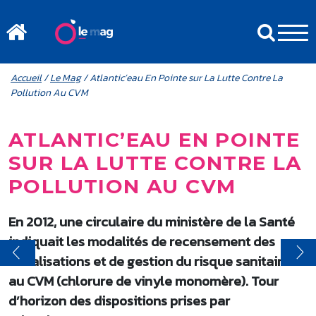
Aller au contenu principal
MENU MOBILE
FIL D'ARIANE
Accueil
/
Le Mag
/ Atlantic’eau En Pointe sur La Lutte Contre La
Pollution Au CVM
ATLANTIC’EAU EN POINTE
SUR LA LUTTE CONTRE LA
POLLUTION AU CVM
En 2012, une circulaire du ministère de la Santé
indiquait les modalités de recensement des
canalisations et de gestion du risque sanitaire lié
au CVM (chlorure de vinyle monomère). Tour
d’horizon des dispositions prises par