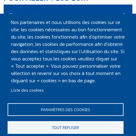
Eau et santé
Nos partenaires et nous utilisons des cookies sur ce
site: les cookies nécessaires au bon fonctionnement
ÇA PEUT VOUS INTÉRESSER
du site, les cookies fonctionnels afin d’optimiser votre
navigation, les cookies de performance afin d’obtenir
des données et statistiques sur l’utilisation du site. Si
ACTUALITÉS
ATLANTIC’EAU : RESPECT DE L’ÉVOLUTION DU
vous acceptez tous les cookies veuillez cliquer sur
CONTRÔLE SANITAIRE QUI S’APPLIQUERA AU
« Tout accepter ». Vous pouvez personnaliser votre
1ER JANVIER 2026
sélection et revenir sur vos choix à tout moment en
SUIVI DE 20 PFASLE CONTRÔLE SANITAIRE
cliquant sur « cookies » en bas de page.
INTÈGRERA NOTAMMENT LE SUIVI DE 20
Liste des cookies
PFAS, POLLUANTS ÉTERNELS…
PARAMÈTRES DES COOKIES
PIED DE PAGE
Mentions légales et crédits
TOUT REFUSER
Plan du site