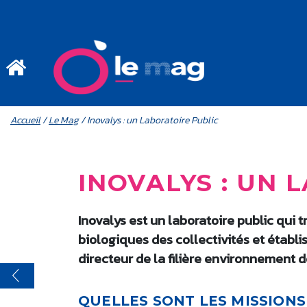
Aller au contenu principal
MENU MOBILE
FIL D'ARIANE
Accueil
/
Le Mag
/ Inovalys : un Laboratoire Public
INOVALYS : UN 
Inovalys est un laboratoire public qui 
biologiques des collectivités et établ
directeur de la filière environnement d
QUELLES SONT LES MISSIONS