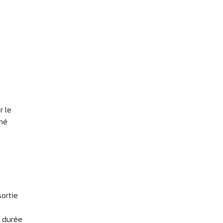
r le
nné
sortie
a durée