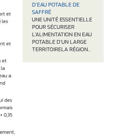
D’EAU POTABLE DE
SAFFRÉ
rt et
UNE UNITÉ ESSENTIELLE
 les
POUR SÉCURISER
L’ALIMENTATION EN EAU
POTABLE D’UN LARGE
nt et
TERRITOIRELA RÉGION…
u et
 la
eau a
ond
ui des
ormais
+ 0,35
nement,