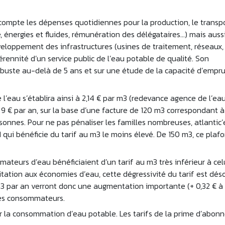
 compte les dépenses quotidiennes pour la production, le transpo
e, énergies et fluides, rémunération des délégataires…) mais aussi
eloppement des infrastructures (usines de traitement, réseaux,
érennité d’un service public de l’eau potable de qualité. Son
obuste au-delà de 5 ans et sur une étude de la capacité d’empru
 l’eau s’établira ainsi à 2,14 € par m3 (redevance agence de l’ea
9 € par an, sur la base d’une facture de 120 m3 correspondant à
nnes. Pour ne pas pénaliser les familles nombreuses, atlantic’
 qui bénéficie du tarif au m3 le moins élevé. De 150 m3, ce plaf
teurs d’eau bénéficiaient d’un tarif au m3 très inférieur à cel
ation aux économies d’eau, cette dégressivité du tarif est dés
 par an verront donc une augmentation importante (+ 0,32 € à 
bles consommateurs.
r la consommation d’eau potable. Les tarifs de la prime d’abon