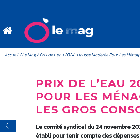
Aller au contenu principal
MENU MOBILE
FIL D'ARIANE
Accueil
/
Le Mag
/ Prix de L’eau 2024 : Hausse Modérée Pour Les Ménag
PRIX DE L’EAU 
POUR LES MÉNA
LES GROS CON
Le comité syndical du 24 novembre 2023
établi pour tenir compte des dépenses 