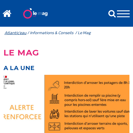
Aller au contenu principal
MENU MOBILE
FIL D'ARIANE
Atlantic'eau
/ Informations & Conseils / Le Mag
LE MAG
A LA UNE